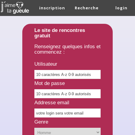
inscription
Recherche
login
Le site de rencontres
gratuit
Renseignez quelques infos et
commencez :
Utilisateur
Mot de passe
Addresse email
Genre