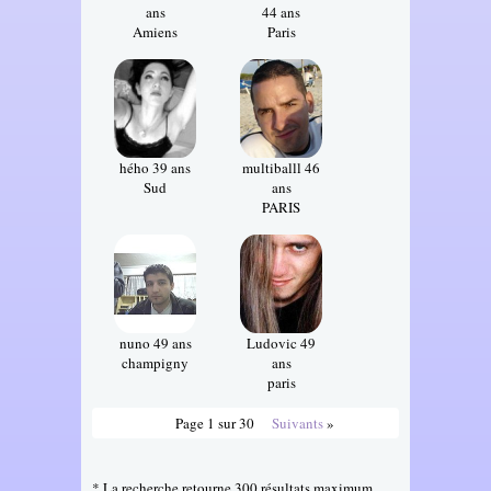
ans
44 ans
Amiens
Paris
hého 39 ans
multiballl 46
Sud
ans
PARIS
nuno 49 ans
Ludovic 49
champigny
ans
paris
Page 1 sur 30
Suivants
»
* La recherche retourne 300 résultats maximum,