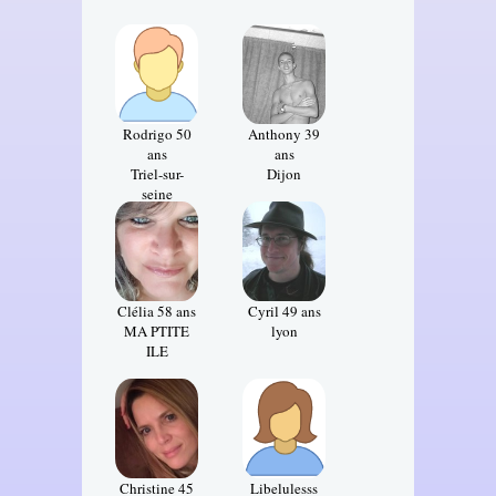
Rodrigo 50
Anthony 39
ans
ans
Triel-sur-
Dijon
seine
Clélia 58 ans
Cyril 49 ans
MA PTITE
lyon
ILE
Christine 45
Libelulesss