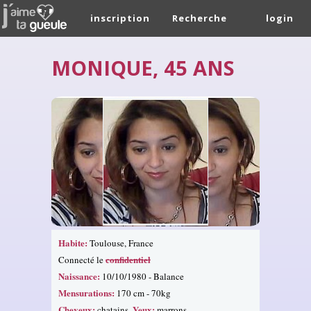
inscription
Recherche
login
MONIQUE, 45 ANS
Habite:
Toulouse, France
confidentiel
Connecté le
Naissance:
10/10/1980 - Balance
Mensurations:
170 cm - 70kg
Cheveux:
Yeux:
chatains.
marrons