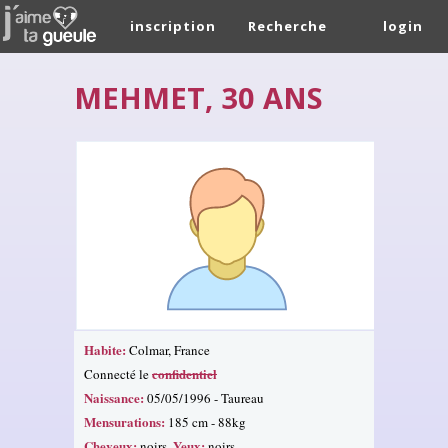
inscription
Recherche
login
MEHMET, 30 ANS
Habite:
Colmar, France
confidentiel
Connecté le
Naissance:
05/05/1996 - Taureau
Mensurations:
185 cm - 88kg
Cheveux:
Yeux:
noirs.
noirs