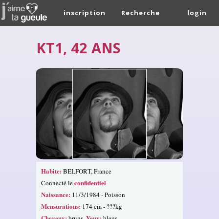
inscription
Recherche
login
KT1, 42 ANS
Habite:
BELFORT, France
confidentiel
Connecté le
Naissance:
11/3/1984 - Poisson
Mensurations:
174 cm - ???kg
Cheveux:
Yeux:
bruns.
bleus