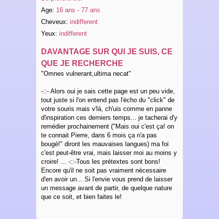
Age:
16 ans - 77 ans
Cheveux:
indifferent
Yeux:
indifferent
DAVANTAGE SUR QUI JE SUIS, CE
QUE JE RECHERCHE
"Omnes vulnerant,ultima necat"
-::- Alors oui je sais cette page est un peu vide,
tout juste si l'on entend pas l'écho du "click" de
votre souris mais v'là, ch'uis comme en panne
d'inspiration ces derniers temps... je tacherai d'y
remédier prochainement ("Mais oui c'est ça! on
te connait Pierre, dans 6 mois ça n'a pas
bougé!" diront les mauvaises langues) ma foi
c'est peut-être vrai, mais laisser moi au moins y
croire! ... -::-Tous les prétextes sont bons!
Encore qu'il ne soit pas vraiment nécessaire
d'en avoir un... Si l'envie vous prend de laisser
un message avant de partir, de quelque nature
que ce soit, et bien faites le!