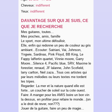
Cheveux:
indifferent
Yeux:
indifferent
DAVANTAGE SUR QUI JE SUIS, CE
QUE JE RECHERCHE
Mes guitares, toutes...
Mes proches, amis, famille
Le sport, mon ultime défoulloir,
Elle, enfin qui redonne un peu de couleur au gris
ambiant...Ecouter: Satriani, Vai, Johnson,
Yngwie, Sardinas, Pink Floyd, BB King, Le
Fappy laffertin quartet, Vinnie moore, Garry
Moore...Silence 4, Pacific blue, SRV, Maxime le
forestier, renaud, JF lalanne, John Scofield,
larry carlton, Neil zaza...Tous ces artistes qui
par leurs mélodies ou leurs textes me tordent
les tripes.
Regarder: La mer et la nature quand elle est
forte...un coucher de soleil sur la cote ouest.
Faire: A manger pour les AMIS boire un bon vin
la dessus, en profiter pour refaire le monde...(on
a le droit de rever, non???)
Jouer de la guitare, faire un peu de magie...