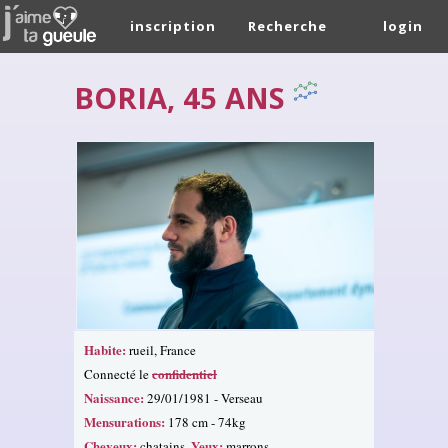
inscription
Recherche
login
BORIA, 45 ANS
Habite:
rueil, France
confidentiel
Connecté le
Naissance:
29/01/1981 - Verseau
Mensurations:
178 cm - 74kg
Cheveux:
Yeux:
chatains.
marrons