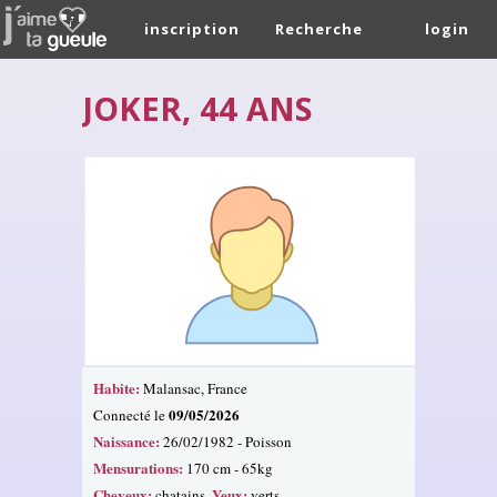
inscription
Recherche
login
JOKER, 44 ANS
Habite:
Malansac, France
09/05/2026
Connecté le
Naissance:
26/02/1982 - Poisson
Mensurations:
170 cm - 65kg
Cheveux:
Yeux:
chatains.
verts