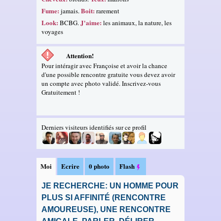
Fume:
Boit:
jamais.
rarement
Look:
J'aime:
BCBG.
les animaux, la nature, les
voyages
Attention!
Pour intéragir avec Françoise et avoir la chance
d'une possible rencontre gratuite vous devez avoir
un compte avec photo validé. Inscrivez-vous
Gratuitement !
Derniers visiteurs identifiés sur ce profil
Moi
Ecrire
0 photo
Flash
JE RECHERCHE: UN HOMME POUR
PLUS SI AFFINITÉ (RENCONTRE
AMOUREUSE), UNE RENCONTRE