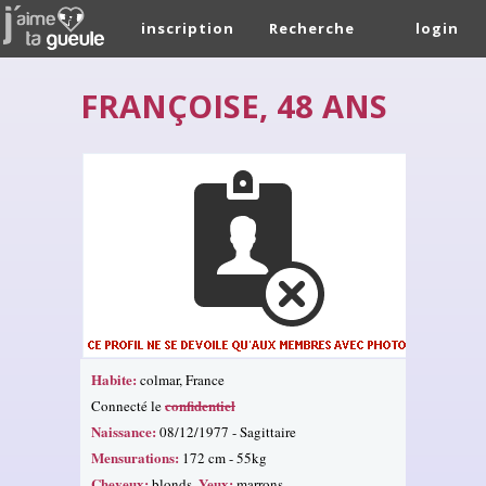
inscription
Recherche
login
FRANÇOISE, 48 ANS
Habite:
colmar, France
confidentiel
Connecté le
Naissance:
08/12/1977 - Sagittaire
Mensurations:
172 cm - 55kg
Cheveux:
Yeux:
blonds.
marrons