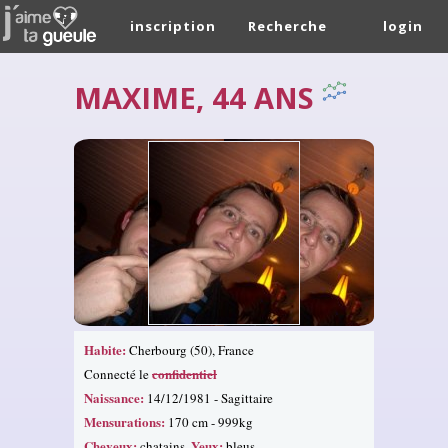
inscription
Recherche
login
MAXIME, 44 ANS
Habite:
Cherbourg (50), France
confidentiel
Connecté le
Naissance:
14/12/1981 - Sagittaire
Mensurations:
170 cm - 999kg
Cheveux:
Yeux:
chatains.
bleus