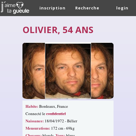
inscription
Recherche
login
OLIVIER, 54 ANS
Habite:
Bordeaux, France
confidentiel
Connecté le
Naissance:
18/04/1972 - Bélier
Mensurations:
172 cm - 69kg
Cheveux:
Yeux:
blonds.
bleus