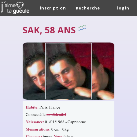
inscription
Recherche
login
SAK, 58 ANS
Habite:
Paris, France
confidentiel
Connecté le
Naissance:
01/01/1968 - Capricorne
Mensurations:
0 cm - 0kg
Cheveux:
Yeux:
bruns.
bleus