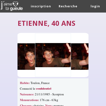
inscription
Recherche
login
ETIENNE, 40 ANS
Habite:
Toulon, France
confidentiel
Connecté le
Naissance:
21/11/1985 - Scorpion
Mensurations:
176 cm - 63kg
Cheveux:
Yeux:
chatains.
marrons