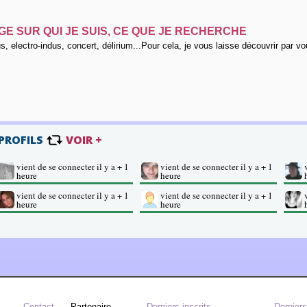
E SUR QUI JE SUIS, CE QUE JE RECHERCHE
s, electro-indus, concert, délirium...Pour cela, je vous laisse découvrir par 
 PROFILS
VOIR +
vient de se connecter il y a + 1
vient de se connecter il y a + 1
heure
heure
vient de se connecter il y a + 1
vient de se connecter il y a + 1
heure
heure
Contact
Partenaire
Derniers inscrits
Dernier