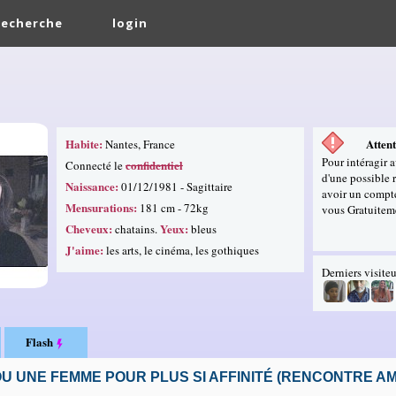
Recherche
login
Habite:
Attent
Nantes, France
Pour intéragir 
confidentiel
Connecté le
d'une possible 
Naissance:
01/12/1981 - Sagittaire
avoir un compte
Mensurations:
181 cm - 72kg
vous Gratuitem
Cheveux:
Yeux:
chatains.
bleus
J'aime:
les arts, le cinéma, les gothiques
Derniers visiteu
Flash
U UNE FEMME POUR PLUS SI AFFINITÉ (RENCONTRE 