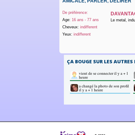
AMICALE, PARLER, DÉLIRER
De préférence:
DAVANTAG
Age:
16 ans - 77 ans
Le metal, indu
Cheveux:
indifferent
Yeux:
indifferent
ÇA BOUGE SUR LES AUTRES
vient de se connecter il y a + 1
heure
a changé la photo de son profil
il y a + 1 heure