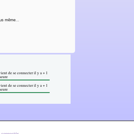
vous même...
vient de se connecter il y a + 1
heure
vient de se connecter il y a + 1
heure
s connectés